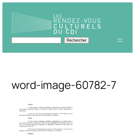
Aller
au
contenu
Rechercher
Rechercher
word-image-60782-7