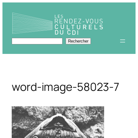
Aller
au
contenu
Rechercher
Rechercher
word-image-58023-7