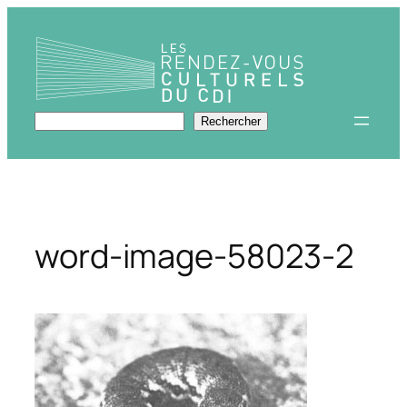
Aller
au
contenu
Rechercher
Rechercher
word-image-58023-2