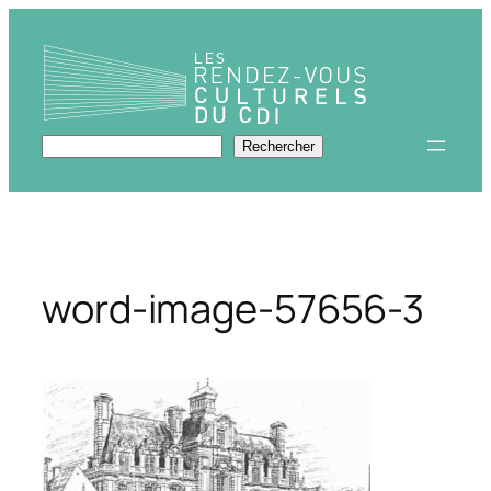
Aller
au
contenu
Rechercher
Rechercher
word-image-57656-3