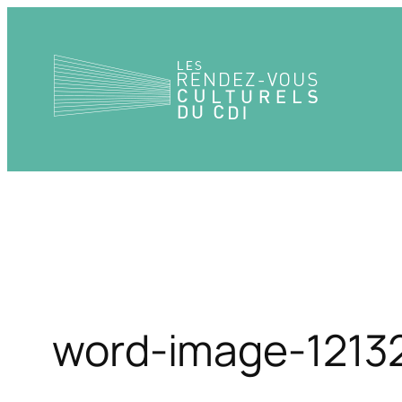
Aller
au
contenu
word-image-1213