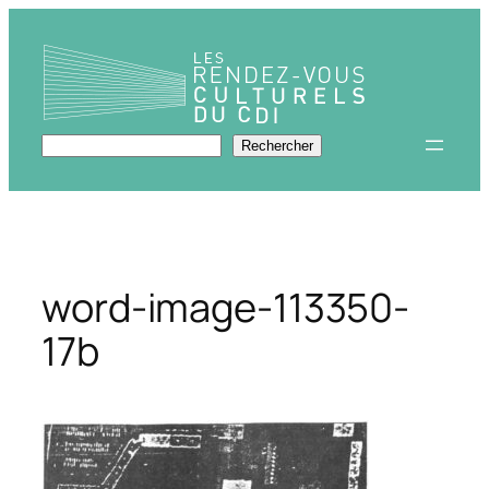
Aller
au
contenu
Rechercher
Rechercher
word-image-113350-
17b