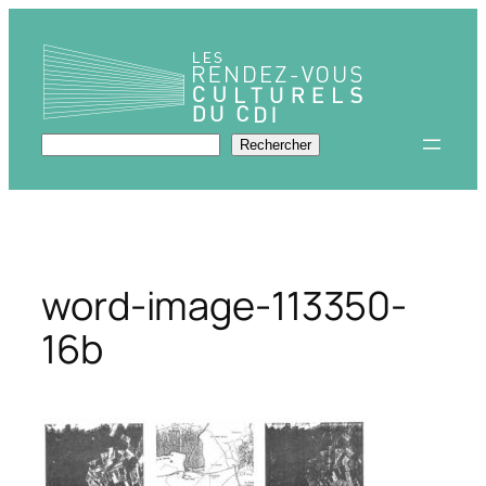
Aller
au
contenu
Rechercher
Rechercher
word-image-113350-
16b