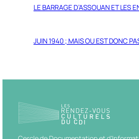
LE BARRAGE D’ASSOUAN ET LES E
JUIN 1940 ; MAIS OU EST DONC P
Cercle de Documentation et d'Informat