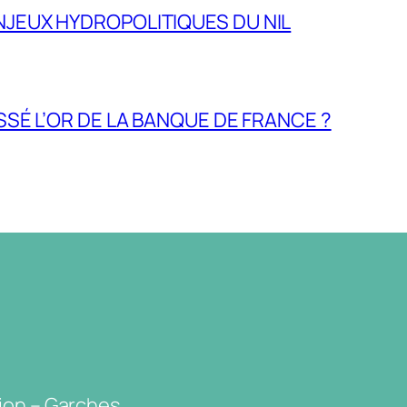
NJEUX HYDROPOLITIQUES DU NIL
ASSÉ L’OR DE LA BANQUE DE FRANCE ?
ion – Garches