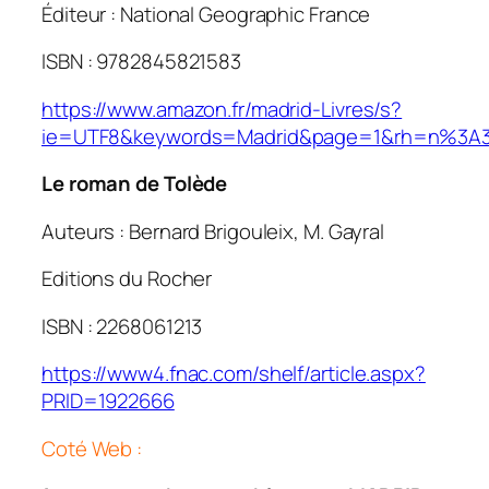
Éditeur : National Geographic France
ISBN : 9782845821583
https://www.amazon.fr/madrid-Livres/s?
ie=UTF8&keywords=Madrid&page=1&rh=n%3A
Le roman de Tolède
Auteurs : Bernard Brigouleix, M. Gayral
Editions du Rocher
ISBN : 2268061213
https://www4.fnac.com/shelf/article.aspx?
PRID=1922666
Coté Web :