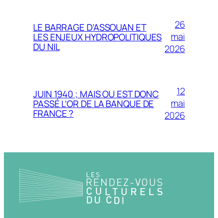
26
LE BARRAGE D’ASSOUAN ET
mai
LES ENJEUX HYDROPOLITIQUES
DU NIL
2026
12
JUIN 1940 ; MAIS OU EST DONC
mai
PASSÉ L’OR DE LA BANQUE DE
FRANCE ?
2026