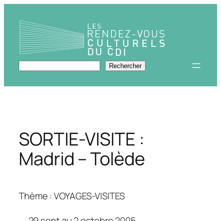
Aller
au
contenu
Rechercher
Rechercher
SORTIE-VISITE :
Madrid – Tolède
Thème : VOYAGES-VISITES
29 sept au 2 octobre 2005