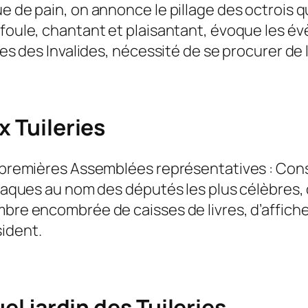
e de pain, on annonce le pillage des octrois qu
 foule, chantant et plaisantant, évoque les év
aves des Invalides, nécessité de se procurer de 
x Tuileries
s premières Assemblées représentatives : Con
plaques au nom des députés les plus célèbres, 
bre encombrée de caisses de livres, d’affiches
sident.
uel jardin des Tuileries