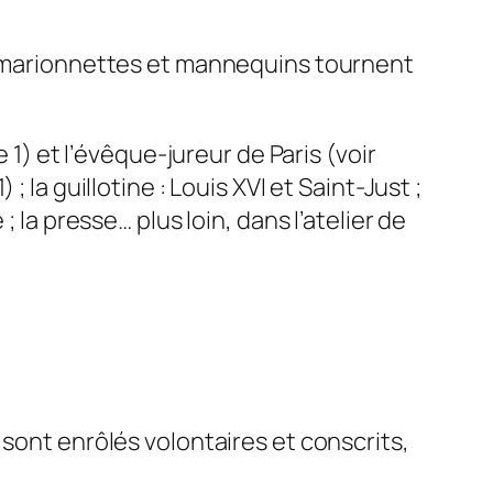
où marionnettes et mannequins tournent
e 1
) et l’évêque-jureur de Paris (
voir
1
) ; la guillotine : Louis XVI et Saint-Just ;
 ; la presse… plus loin, dans l’atelier de
 sont enrôlés volontaires et conscrits,