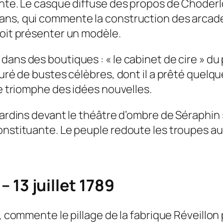
ante. Le casque diffuse des propos de Choderlo
ans, qui commente la construction des arcades
doit présenter un modèle.
ans des boutiques : « le cabinet de cire » du p
ouré de bustes célèbres, dont il a prêté quelq
le triomphe des idées nouvelles.
 jardins devant le théâtre d’ombre de Séraphi
onstituante. Le peuple redoute les troupes au
 – 13 juillet 1789
n, commente le pillage de la fabrique Réveillon