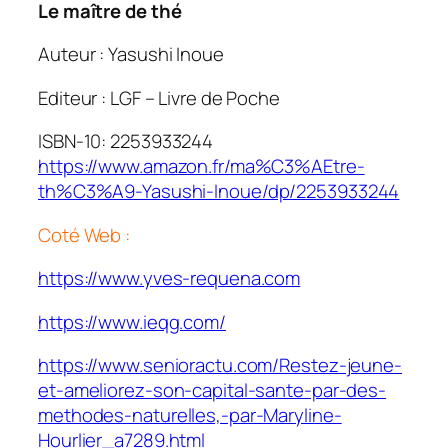
Le maître de thé
Auteur : Yasushi Inoue
Editeur : LGF – Livre de Poche
ISBN-10: 2253933244
https://www.amazon.fr/ma%C3%AEtre-
th%C3%A9-Yasushi-Inoue/dp/2253933244
Coté Web :
https://www.yves-requena.com
https://www.ieqg.com/
https://www.senioractu.com/Restez-jeune-
et-ameliorez-son-capital-sante-par-des-
methodes-naturelles,-par-Maryline-
Hourlier_a7289.html