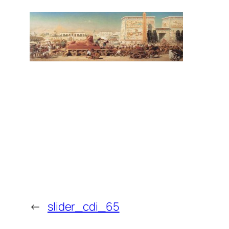
←
slider_cdi_65