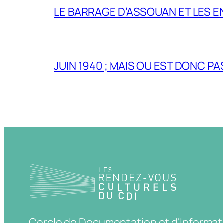
LE BARRAGE D’ASSOUAN ET LES E
JUIN 1940 ; MAIS OU EST DONC P
Cercle de Documentation et d'Informat