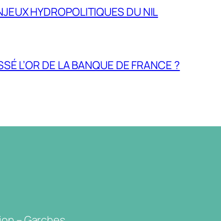
NJEUX HYDROPOLITIQUES DU NIL
ASSÉ L’OR DE LA BANQUE DE FRANCE ?
ion – Garches