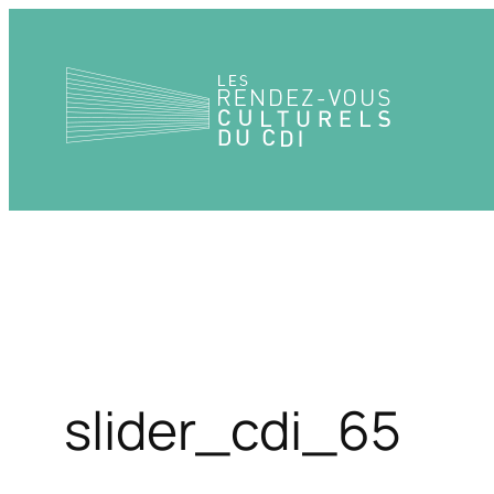
Aller
au
contenu
slider_cdi_65