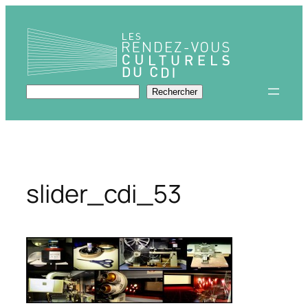
Aller
au
contenu
Rechercher
Rechercher
slider_cdi_53