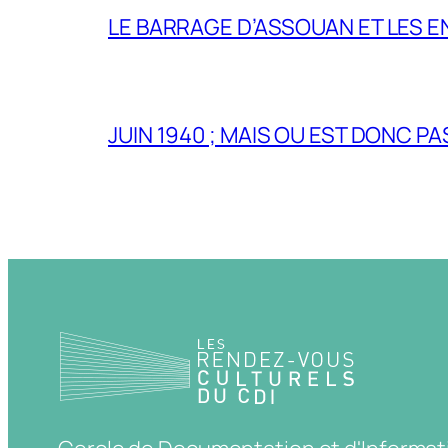
LE BARRAGE D’ASSOUAN ET LES E
JUIN 1940 ; MAIS OU EST DONC P