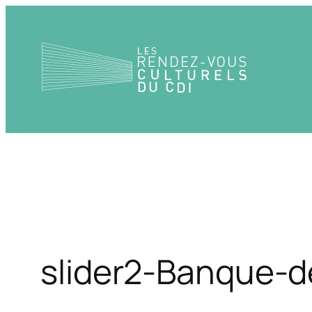
Aller
au
contenu
slider2-Banque-d