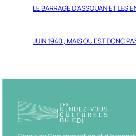
LE BARRAGE D’ASSOUAN ET LES E
JUIN 1940 ; MAIS OU EST DONC P