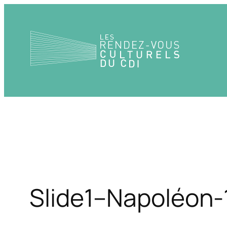
Aller
au
contenu
Slide1–Napoléon-1