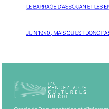
LE BARRAGE D’ASSOUAN ET LES E
JUIN 1940 ; MAIS OU EST DONC P