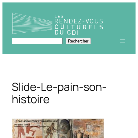
Aller
au
contenu
Rechercher
Rechercher
Slide-Le-pain-son-
histoire