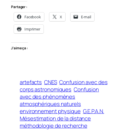
Partager :
Facebook
X
E-mail
Imprimer
J’aime ça :
artefacts
CNES
Confusion avec des
corps astronomiques
Confusion
avec des phénomènes
atmosphériques naturels
environnement physique
G.E.P.A.N.
Mésestimation de la distance
méthodologie de recherche