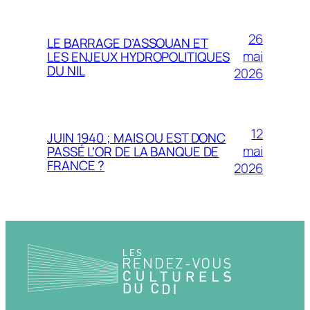
26
LE BARRAGE D’ASSOUAN ET
mai
LES ENJEUX HYDROPOLITIQUES
DU NIL
2026
12
JUIN 1940 ; MAIS OU EST DONC
mai
PASSÉ L’OR DE LA BANQUE DE
FRANCE ?
2026