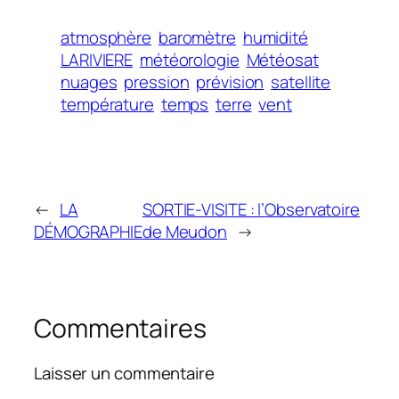
atmosphère
baromètre
humidité
LARIVIERE
météorologie
Météosat
nuages
pression
prévision
satellite
température
temps
terre
vent
←
LA
SORTIE-VISITE : l’Observatoire
DÉMOGRAPHIE
de Meudon
→
Commentaires
Laisser un commentaire