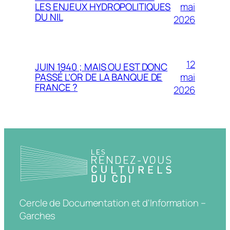
mai
LES ENJEUX HYDROPOLITIQUES
DU NIL
2026
12
JUIN 1940 ; MAIS OU EST DONC
mai
PASSÉ L’OR DE LA BANQUE DE
FRANCE ?
2026
Cercle de Documentation et d'Information –
Garches