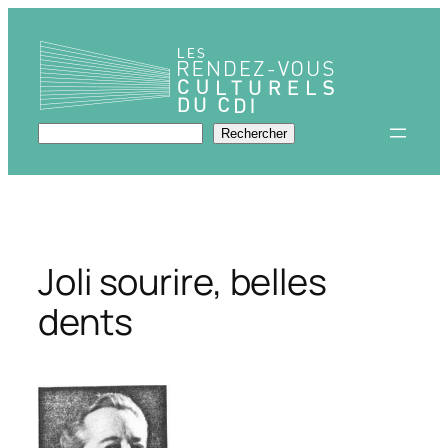
Aller
au
contenu
Rechercher
Rechercher
Joli sourire, belles
dents