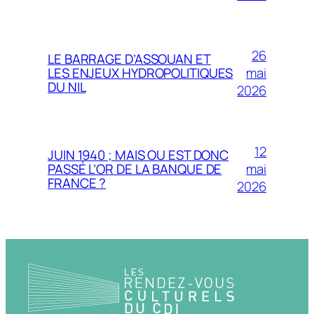
26
LE BARRAGE D’ASSOUAN ET
mai
LES ENJEUX HYDROPOLITIQUES
DU NIL
2026
12
JUIN 1940 ; MAIS OU EST DONC
mai
PASSÉ L’OR DE LA BANQUE DE
FRANCE ?
2026