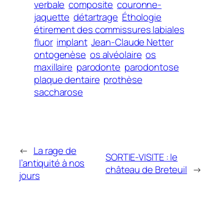
verbale
composite
couronne-
jaquette
détartrage
Éthologie
étirement des commissures labiales
fluor
implant
Jean-Claude Netter
ontogenèse
os alvéolaire
os
maxillaire
parodonte
parodontose
plaque dentaire
prothèse
saccharose
←
La rage de
SORTIE-VISITE : le
l’antiquité à nos
château de Breteuil
→
jours