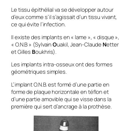
Le tissu épithélial va se développer autour
d’eux comme s’il s’agissait d’un tissu vivant,
ce qui évite l’infection.
Il existe des implants en « lame », « disque »,
« O.N.B » (Sylvain
O
uakil, Jean-Claude
N
etter
et Gilles
B
oukhris).
Les implants intra-osseux ont des formes
géométriques simples.
L’implant O.N.B. est formé d’une partie en
forme de plaque horizontale en téflon et
d’une partie amovible qui se visse dans la
première qui sert d’ancrage à la prothèse.