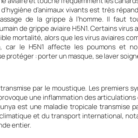
gine aviaire et touche fréquemment les canards,
 d’hygiène d’animaux vivants est très répand
assage de la grippe à l’homme. Il faut tou
umain de grippe aviaire H5N1. Certains virus
ble mortalité, alors que les virus aviaires c
é, car le H5N1 affecte les poumons et non
 se protéger : porter un masque, se laver soig
 transmise par le moustique. Les premiers 
 provoque une inflammation des articulations q
gunya est une maladie tropicale transmise p
climatique et du transport international, n
nde entier.