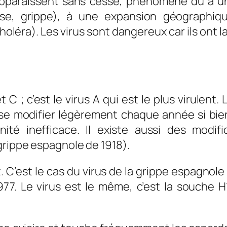
apparaissent sans cesse, phénomène dû à un
se, grippe), à une expansion géographiq
oléra). Les virus sont dangereux car ils ont 
et C ; c’est le virus A qui est le plus virulen
se modifier légèrement chaque année si bien
nité inefficace. Il existe aussi des modi
grippe espagnole de 1918).
ît. C’est le cas du virus de la grippe espagnole
977. Le virus est le même, c’est la souche H