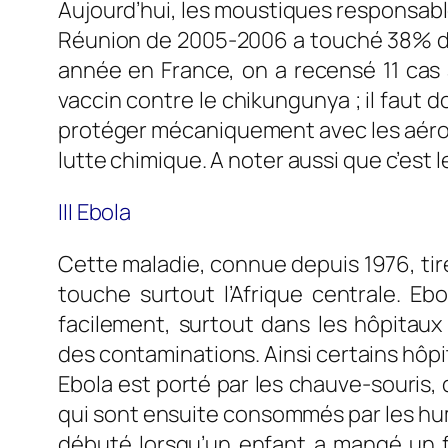
Aujourd’hui, les moustiques responsabl
Réunion de 2005-2006 a touché 38% de l
année en France, on a recensé 11 cas 
vaccin contre le chikungunya ; il faut 
protéger mécaniquement avec les aéroso
lutte chimique. A noter aussi que c’est
III Ebola
Cette maladie, connue depuis 1976, tire
touche surtout l’Afrique centrale. Eb
facilement, surtout dans les hôpitau
des contaminations. Ainsi certains hôpi
Ebola est porté par les chauve-souris
qui sont ensuite consommés par les huma
débuté lorsqu’un enfant a mangé un f