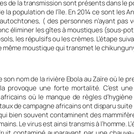
es de la transmission sont présents dans le p
a population de l’île. En 2014 ce sont les A
autochtones, ( des personnes n’ayant pas vo
donc éliminer les gîtes à moustiques (sous-pot
ls, les répulsifs ou les crèmes. L’étape suiv
 le même moustique qui transmet le chikunguny
 son nom de la rivière Ebola au Zaïre où le pr
ola provoque une forte mortalité. C’est un
x africains où le manque de règles d’hygièn
taux de campagne africains ont disparu suite
, qui bien souvent contaminent des mammifère
ins. Le virus est ainsi transmis à l’homme. L’
ruit contaminé auparavant par une chauve-so