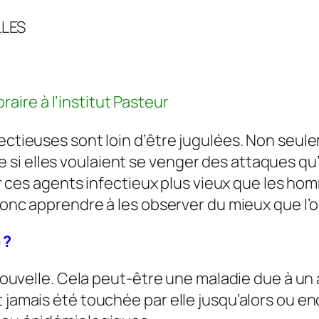
IENCES NATURELLES Mard
aire à l’institut Pasteur
fectieuses sont loin d’être jugulées. Non seul
i elles voulaient se venger des attaques qu’on
ner ces agents infectieux plus vieux que les ho
 donc apprendre à les observer du mieux que l’
 ?
on nouvelle. Cela peut-être une maladie due à 
it jamais été touchée par elle jusqu’alors ou