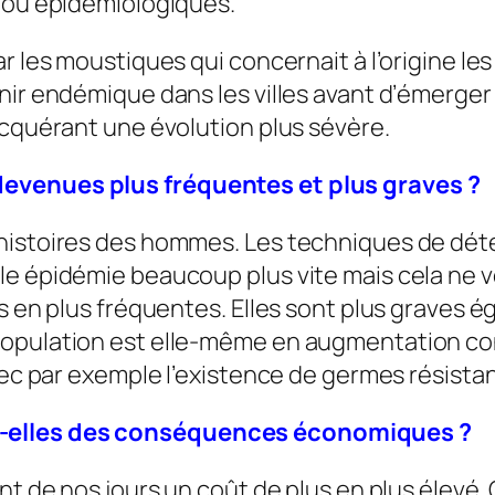
s ou épidémiologiques.
r les moustiques qui concernait à l’origine les
nir endémique dans les villes avant d’émerger 
acquérant une évolution plus sévère.
devenues plus fréquentes et plus graves ?
 histoires des hommes. Les techniques de dét
le épidémie beaucoup plus vite mais cela ne v
us en plus fréquentes. Elles sont plus grave
population est elle-même en augmentation con
vec par exemple l’existence de germes résistan
t-elles des conséquences économiques ?
ont de nos jours un coût de plus en plus élev