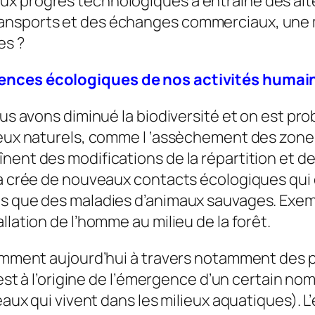
x progrès technologiques a entraîné des alté
ansports et des échanges commerciaux, une mo
es ?
uences écologiques de nos activités humai
ous avons diminué la biodiversité et on est pro
lieux naturels, comme l ‘assèchement des zon
ent des modifications de la répartition et de
ela crée de nouveaux contacts écologiques qui
is que des maladies d’animaux sauvages. Exem
llation de l’homme au milieu de la forêt.
éremment aujourd’hui à travers notamment des 
, est à l’origine de l’émergence d’un certain 
seaux qui vivent dans les milieux aquatiques). L