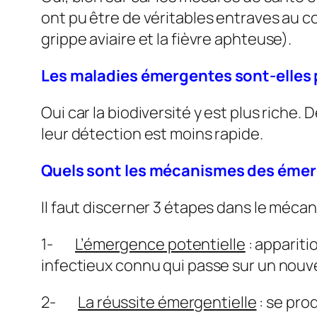
ont pu être de véritables entraves au c
grippe aviaire et la fièvre aphteuse).
Les maladies émergentes sont-elles p
Oui car la biodiversité y est plus riche.
leur détection est moins rapide.
Quels sont les mécanismes des éme
Il faut discerner 3 étapes dans le méc
1-
L’émergence potentielle
:
apparitio
infectieux connu qui passe sur un nouv
2-
La réussite émergentielle
:
se prod