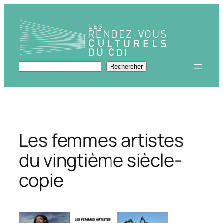
Aller
au
contenu
Rechercher
Rechercher
Les femmes artistes
du vingtième siècle-
copie