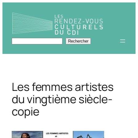
Aller
au
contenu
Rechercher
Rechercher
Les femmes artistes
du vingtième siècle-
copie