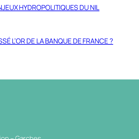
NJEUX HYDROPOLITIQUES DU NIL
ASSÉ L’OR DE LA BANQUE DE FRANCE ?
ion – Garches