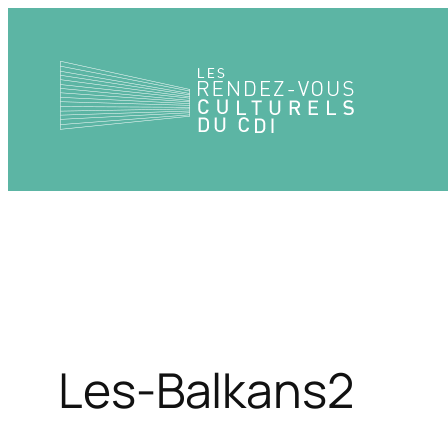
Aller
au
contenu
Les-Balkans2