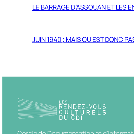
LE BARRAGE D’ASSOUAN ET LES E
JUIN 1940 ; MAIS OU EST DONC P
Cercle de Documentation et d'Informat