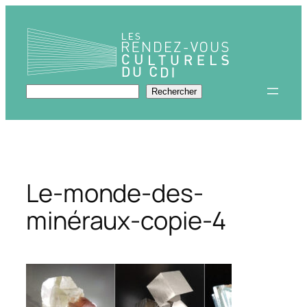
Aller
au
contenu
Rechercher
Rechercher
Le-monde-des-
minéraux-copie-4