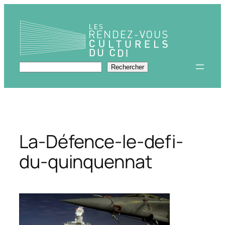
Aller
au
contenu
Rechercher
Rechercher
La-Défence-le-defi-
du-quinquennat