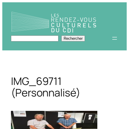
Aller
au
contenu
Rechercher
Rechercher
IMG_69711
(Personnalisé)