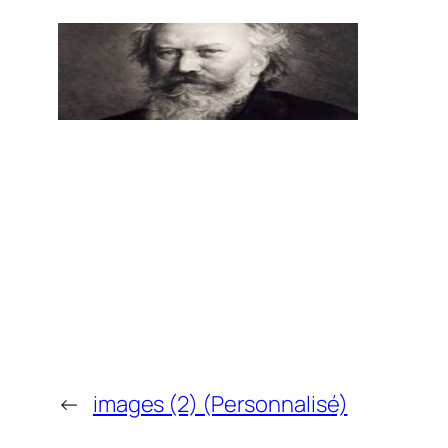
←
images (2) (Personnalisé)