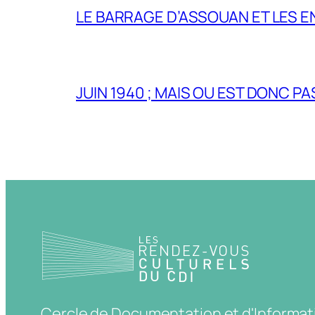
LE BARRAGE D’ASSOUAN ET LES E
JUIN 1940 ; MAIS OU EST DONC P
Cercle de Documentation et d'Informat