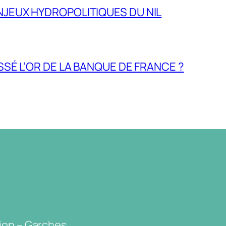
NJEUX HYDROPOLITIQUES DU NIL
ASSÉ L’OR DE LA BANQUE DE FRANCE ?
ion – Garches