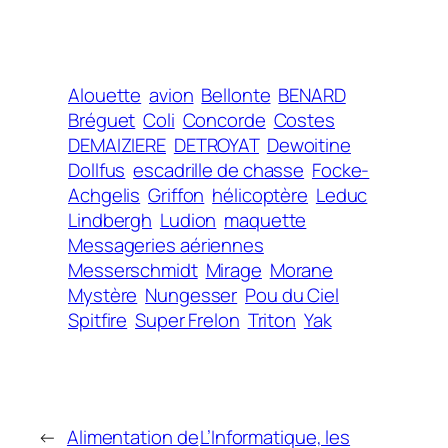
Alouette
avion
Bellonte
BENARD
Bréguet
Coli
Concorde
Costes
DEMAIZIERE
DETROYAT
Dewoitine
Dollfus
escadrille de chasse
Focke-
Achgelis
Griffon
hélicoptère
Leduc
Lindbergh
Ludion
maquette
Messageries aériennes
Messerschmidt
Mirage
Morane
Mystère
Nungesser
Pou du Ciel
Spitfire
Super Frelon
Triton
Yak
←
Alimentation de
L’Informatique, les