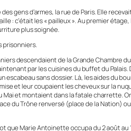
e des gens d’armes, la rue de Paris. Elle recev
le : c’était les « pailleux ». Au premier étage, 
urriture plus soignée.
s prisonniers.
niers descendaient de la Grande Chambre du P
enant par les cuisines du buffet du Palais. De
ur un escabeau sans dossier. Là, les aides du b
emise et leur coupaient les cheveux sur la nuqu
 Mai et montaient dans la fatale charrette. On l
ace du Trône renversé (place de la Nation) ou 
.
hot que Marie Antoinette occupa du 2 août au 