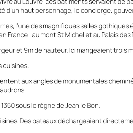
vivre au Louvre, ces bâtiments servaient de p
orité d’un haut personnage, le concierge, gouve
es, l’une des magnifiques salles gothiques élev
en France ; au mont St Michel et au Palais des
geur et 9m de hauteur. Ici mangeaient trois m
s cuisines.
sentent aux angles de monumentales cheminées
haudrons.
 1350 sous le règne de Jean le Bon.
sines. Des bateaux déchargeaient directement 