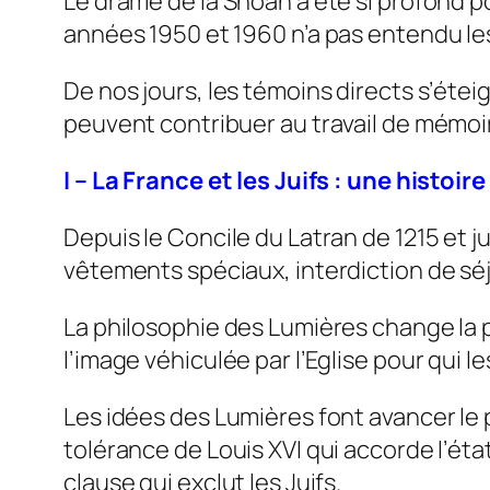
Le drame de la Shoah a été si profond po
années 1950 et 1960 n’a pas entendu les
De nos jours, les témoins directs s’éte
peuvent contribuer au travail de mémoi
I – La France et les Juifs : une histoir
Depuis le Concile du Latran de 1215 et ju
vêtements spéciaux, interdiction de séj
La philosophie des Lumières change la p
l’image véhiculée par l’Eglise pour qui 
Les idées des Lumières font avancer le pr
tolérance de Louis XVI qui accorde l’ét
clause qui exclut les Juifs.