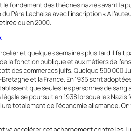
est le fondement des théories nazies avant la p
 du Père Lachaise avec l’inscription « A l’aute
retirée qu’en 2000.
v.
ncelier et quelques semaines plus tard il fait 
 de la fonction publique et aux métiers de l’ens
ott des commerces juifs. Quelque 500 000 Juifs
e-Bretagne et la France. En 1935 sont adoptées
 établissent que seules les personnes de san
légale se poursuit en 1938 lorsque les Nazis fo
xclure totalement de l’économie allemande. On fa
a accélérer cet acharnement contre les Juifs :