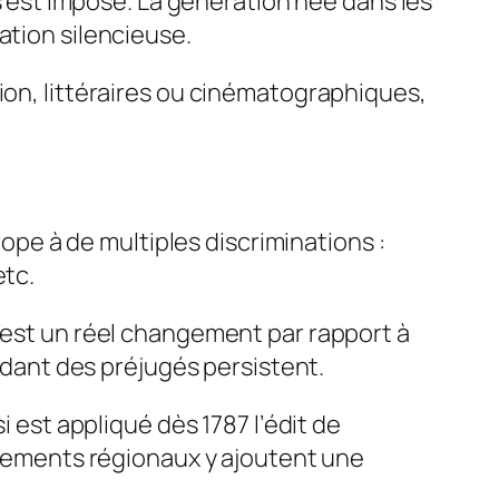
 s’est imposé. La génération née dans les
ation silencieuse.
ion, littéraires ou cinématographiques,
rope à de multiples discriminations :
etc.
c’est un réel changement par rapport à
endant des préjugés persistent.
i est appliqué dès 1787 l’édit de
arlements régionaux y ajoutent une