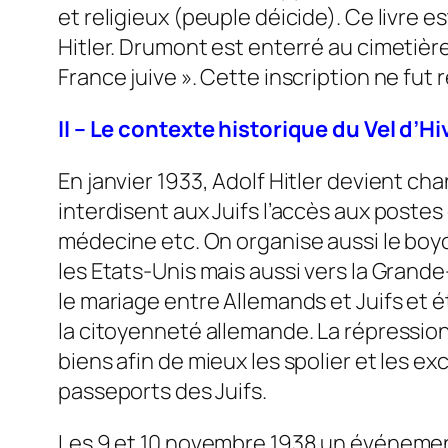
et religieux (peuple déicide). Ce livre 
Hitler. Drumont est enterré au cimetière
France juive ». Cette inscription ne fut 
II – Le contexte historique du Vel d’Hi
En janvier 1933, Adolf Hitler devient cha
interdisent aux Juifs l’accès aux postes
médecine etc. On organise aussi le boyc
les Etats-Unis mais aussi vers la Grand
le mariage entre Allemands et Juifs et
la citoyenneté allemande. La répression 
biens afin de mieux les spolier et les e
passeports des Juifs.
Les 9 et 10 novembre 1938 un événement v