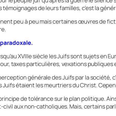
ur le peuple juif qu’après la guerre le silence
 témoignages de leurs familles, c’est la génér
ignent peu à peu mais certaines œuvres de fict
re.
e paradoxale.
squ’au XVIIIe siècle les Juifs sont sujets en Eu
our, taxes particulières, vexations publiques 
erception générale des Juifs par la société, 
les Juifs étaient les meurtriers du Christ. Cep
incipe de tolérance sur le plan politique. Ains
at-civil aux non-catholiques. Mais, certains p