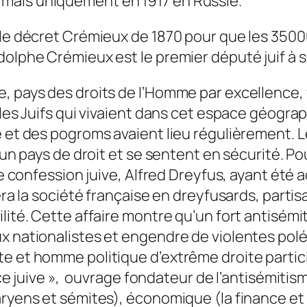
mais uniquement en 1917 en Russie.
 le décret Crémieux de 1870 pour que les 35000
dolphe Crémieux est le premier député juif à s
, pays des droits de l’Homme par excellence, v
les Juifs qui vivaient dans cet espace géograph
e et des pogroms avaient lieu régulièrement. 
t un pays de droit et se sentent en sécurité. Po
de confession juive, Alfred Dreyfus, ayant été 
sera la société française en dreyfusards, parti
lité. Cette affaire montre qu’un fort antisémi
ux nationalistes et engendre de violentes po
e et homme politique d’extrême droite particip
nce juive », ouvrage fondateur de l’antisémiti
aryens et sémites), économique (la finance et 