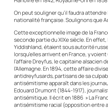
Hanovre en 1842, Royaume-Uni en 1858 
On peut souligner qu’il faudra attendre
nationalité française. Soulignons que A
Cette exceptionnelle image de la France
seconde partie du XIXe siècle. En effet, 
Yiddishland, étaient sous autorité russ
lorsqu’elles arrivent en France, y voien
l’affaire Dreyfus, le capitaine alsacien 
l’Allemagne. En 1894, cette affaire divi
antidreyfusards, partisans de sa culpabi
antisémitisme apparaît dans les journa
Edouard Drumont (1844-1917), journalist
antisémitique. Il écrit en 1886 » La Fra
antisémitisme racial (opposition entre 