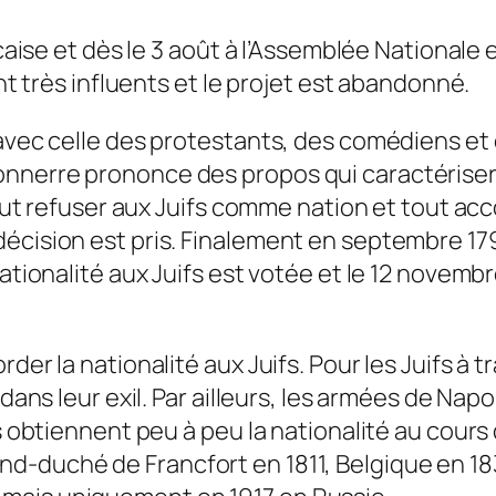
ançaise et dès le 3 août à l’Assemblée National
ont très influents et le projet est abandonné.
, avec celle des protestants, des comédiens e
nnerre prononce des propos qui caractériseron
 tout refuser aux Juifs comme nation et tout ac
écision est pris. Finalement en septembre 1791
tionalité aux Juifs est votée et le 12 novembre,
der la nationalité aux Juifs. Pour les Juifs à t
 dans leur exil. Par ailleurs, les armées de Na
fs obtiennent peu à peu la nationalité au cour
nd-duché de Francfort en 1811, Belgique en 1