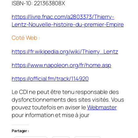
ISBN-10: 221363808X
https://livre.fnac.com/a2803373/Thierry-
Lentz-Nouvelle-histoire-du-premier-Empire
Coté Web :
https://fr.wikipedia.org/wiki/Thierry_Lentz
https://www.napoleon.org/fr/home.asp
https://official.fm/track/114920
Le CDI ne peut être tenu responsable des
dysfonctionnements des sites visités. Vous
pouvez toutefois en aviser le
Webmaster
pour information et mise à jour
Partager :