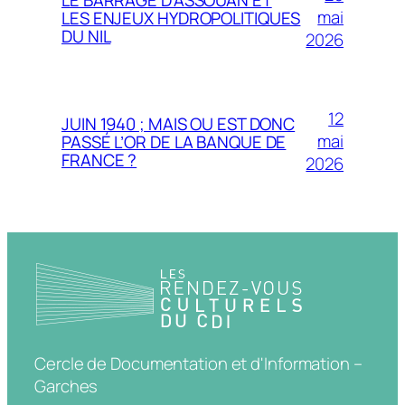
mai
LES ENJEUX HYDROPOLITIQUES
DU NIL
2026
12
JUIN 1940 ; MAIS OU EST DONC
mai
PASSÉ L’OR DE LA BANQUE DE
FRANCE ?
2026
Cercle de Documentation et d'Information –
Garches