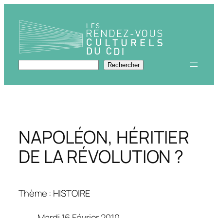
Aller
au
contenu
Rechercher
Rechercher
NAPOLÉON, HÉRITIER
DE LA RÉVOLUTION ?
Thème : HISTOIRE
Mardi 16 Février 2010