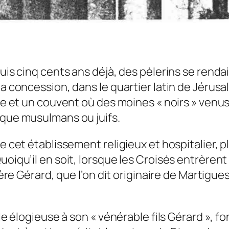
puis cinq cents ans déjà, des pèlerins se rend
la concession, dans le quartier latin de Jérusa
ise et un couvent où des moines « noirs » venus
 que musulmans ou juifs.
de cet établissement religieux et hospitalier, 
uoiqu’il en soit, lorsque les Croisés entrèren
frère Gérard, que l’on dit originaire de Martig
lle élogieuse à son « vénérable fils Gérard », 