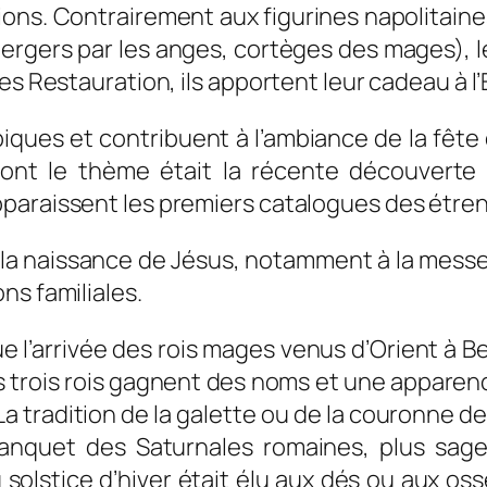
ions. Contrairement aux figurines napolitaine
ergers par les anges, cortèges des mages), 
es Restauration, ils apportent leur cadeau à l
ypiques et contribuent à l’ambiance de la fête
dont le thème était la récente découverte
paraissent les premiers catalogues des étre
a naissance de Jésus, notamment à la messe 
ns familiales.
que l’arrivée des rois mages venus d’Orient 
les trois rois gagnent des noms et une apparenc
. La tradition de la galette ou de la couronne d
 banquet des Saturnales romaines, plus sa
au solstice d’hiver était élu aux dés ou aux o