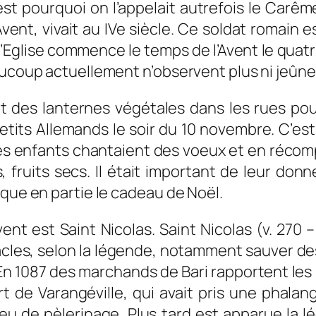
’est pourquoi on l’appelait autrefois le Carêm
vent, vivait au IVe siècle. Ce soldat romain
 l’Eglise commence le temps de l’Avent le qu
aucoup actuellement n’observent plus ni jeûne 
 des lanternes végétales dans les rues pour
tits Allemands le soir du 10 novembre. C’est 
es enfants chantaient des voeux et en récom
, fruits secs. Il était important de leur do
ique en partie le cadeau de Noël.
Avent est Saint Nicolas. Saint Nicolas (v. 270
cles, selon la légende, notamment sauver des
En 1087 des marchands de Bari rapportent les 
t de Varangéville, qui avait pris une phalan
ieu de pèlerinage. Plus tard est apparue la l