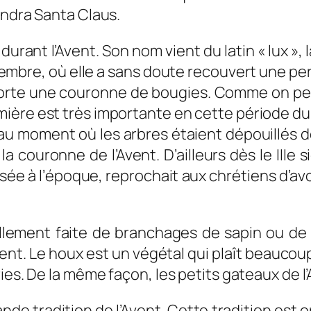
endra Santa Claus.
rant l’Avent. Son nom vient du latin « lux », la
embre, où elle a sans doute recouvert une pers
le porte une couronne de bougies. Comme on peu
mière est très importante en cette période du 
oment où les arbres étaient dépouillés de le
 la couronne de l’Avent. D’ailleurs dès le IIIe 
isée à l’époque, reprochait aux chrétiens d’av
ellement faite de branchages de sapin ou de 
nt. Le houx est un végétal qui plaît beaucoup
ries. De la même façon, les petits gateaux de
de tradition de l’Avent. Cette tradition est 