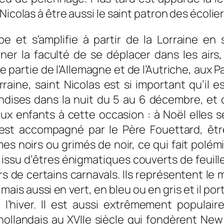
icolas à être aussi le saint patron des écolier
e et s’amplifie à partir de la Lorraine en
ner la faculté de se déplacer dans les air
 partie de l’Allemagne et de l’Autriche, aux
raine, saint Nicolas est si important qu’il e
ndises dans la nuit du 5 au 6 décembre, et 
x enfants à cette occasion : à Noël elles 
 est accompagné par le Père Fouettard, êtr
s noirs ou grimés de noir, ce qui fait polém
t issu d’êtres énigmatiques couverts de feuil
s de certains carnavals. Ils représentent le
mais aussi en vert, en bleu ou en gris et il por
’hiver. Il est aussi extrêmement populai
 hollandais au XVIIe siècle qui fondèrent N