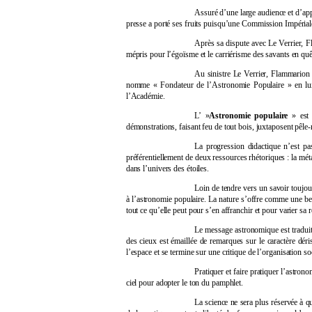
Assuré d’une large audience et d’app
presse a porté ses fruits puisqu’une Commission Impériale
Après sa dispute avec Le Verrier, Fl
mépris pour l’égoïsme et le carriérisme des savants en quêt
Au sinistre Le Verrier, Flammarion 
nomme « Fondateur de l’Astronomie Populaire » en lui 
l’Académie.
L’ »
Astronomie populaire
» est 
démonstrations, faisant feu de tout bois, juxtaposent pêle
La progression didactique n’est pa
préférentiellement de deux ressources rhétoriques : la mét
dans l’univers des étoiles.
Loin de tendre vers un savoir toujou
à l’astronomie populaire. La nature s’offre comme une bel
tout ce qu’elle peut pour s’en affranchir et pour varier sa r
Le message astronomique est traduit 
des cieux est émaillée de remarques sur le caractère dér
l’espace et se termine sur une critique de l’organisation s
Pratiquer et faire pratiquer l’astro
ciel pour adopter le ton du pamphlet.
La science ne sera plus réservée à qu