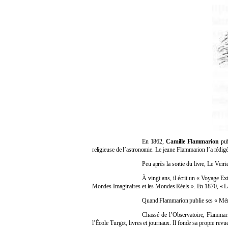
En 1862,
Camille Flammarion
pub
religieuse de l’astronomie. Le jeune Flammarion l’a rédig
Peu après la sortie du livre, Le Ver
À vingt ans, il écrit un « Voyage E
Mondes Imaginaires et les Mondes Réels ». En 1870, « La Pl
Quand Flammarion publie ses « Mémoi
Chassé de l’Observatoire, Flammari
l’École Turgot, livres et journaux. Il fonde sa propre rev