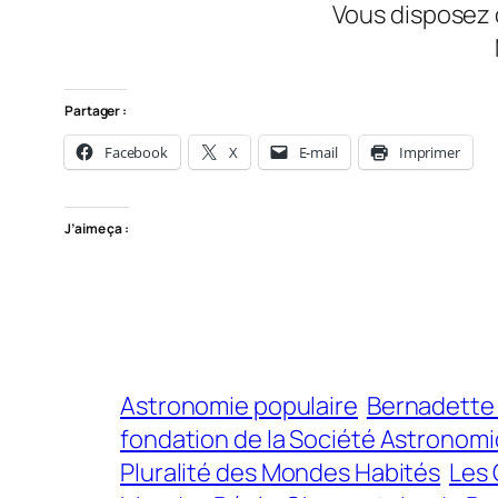
Vous disposez 
Partager :
Facebook
X
E-mail
Imprimer
J’aime ça :
Astronomie populaire
Bernadett
fondation de la Société Astronom
Pluralité des Mondes Habités
Les 