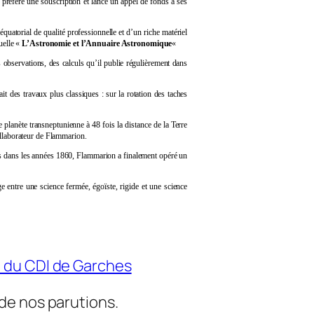
n préfère une souscription et lance un appel de fonds à ses
uatorial de qualité professionnelle et d’un riche matériel
uelle «
L’Astronomie et l’Annuaire Astronomique
«
 observations, des calculs qu’il publie régulièrement dans
it des travaux plus classiques : sur la rotation des taches
 planète transneptunienne à 48 fois la distance de la Terre
ollaborateur de Flammarion.
tes dans les années 1860, Flammarion a finalement opéré un
e entre une science fermée, égoïste, rigide et une science
e du CDI de Garches
de nos parutions.