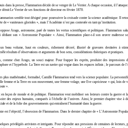
uis dans la presse, Flammarion décide de se venger de Le Verrier. A chaque occasion, il l’attaqu
 démit Le Verrier de ses fonctions de directeur en février 1870.
ammarion semble tout désigné pour poursuivre la croisade contre la science académique. Il retour
e de « vaniteuses glorioles », mais l’Académie n’est pas contestée en tant qu’institution.
oppose Arago, astronome, paré de toutes les vertus scientifiques et politiques. Flammarion sa
dédiant son « Astronomie Populaire ». Ainsi, Flammarion place-t-il son œuvre maîtresse so
un beau volume, haut en couleurs, richement décoré, illustré de gravures destinées à stimu
-mêle résultats d’observations et arguments de bon sens, considérations théoriques et pratiques.
s, comme chez Arago, un souci majeur. Pour frapper les esprits, produire des impressions d
aphore et l’hyperbole. La Terre est un navire qui vogue dans les espaces infinis ; le parcours de l
rs plus mathématisé, formalisé, Camille Flammarion tend vers la science populaire. La personnific
le femme et la Terre en son mouvement, une femme volage, une Eve capricieuse « qui, loin de vouloi
oute ».
en leçon de morale et de politique. Flammarion veut mobiliser ses lecteurs contre la guerre et la
isoire des enjeux humains, comparés à l’échelle de l’univers. Ainsi, le premier chapitre vise à 
ociale et de la folie des gouvernements qui entraînent l’humanité dans la guerre.
nomie est l’objectif, l’obsession de Flammarion. Dans le dernier chapitre de « L’Astronomie Popula
elques privilégiés arrivistes et intrigants. Pour répondre aux pressions de centaines de lecteurs, 