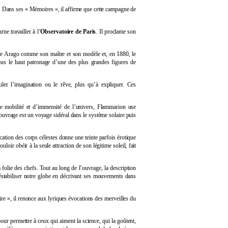
e. Dans ses « Mémoires », il affirme que cette campagne de
ne travailler à l’
Observatoire de Paris
. Il proclame son
lue Arago comme son maître et son modèle et, en 1880, le
us le haut patronage d’une des plus grandes figures de
ler l’imagination ou le rêve, plus qu’à expliquer. Ces
e mobilité et d’immensité de l’univers, Flammarion use
’ouvrage est un voyage sidéral dans le système solaire puis
ation des corps célestes donne une teinte parfois érotique
r obéir à la seule attraction de son légitime soleil, fait
 folie des chefs. Tout au long de l’ouvrage, la description
déstabiliser notre globe en décrivant ses mouvements dans
ire », il renonce aux lyriques évocations des merveilles du
pour permettre à ceux qui aiment la science, qui la goûtent,