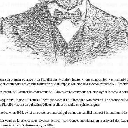
lie son premier ouvrage « La Pluralité des Mondes Habités », une composition « enflammée d’u
ée en contrepoint des calculs fastidieux que lui impose son emploi d’élève-astronome À l’Observat
rier, patron de Flammarion et directeur de l’Observatoire, convoque son employé et le met à la port
xtatique aux Régions Lunaires : Correspondance d’un Philosophe Adolescent ». La seconde éditio
uralité » atteint sa quinzième édition et elle est traduite en quinze langues.
res », en 1911, ce fut un succès commercial qui devint vite familial : Ernest Flammarion, frère
on vend de la science sous diverses formes : conférences mondaines au Boulevard des Capuci
ue mensuelle, «
L’Astronomie
« , en 1882.