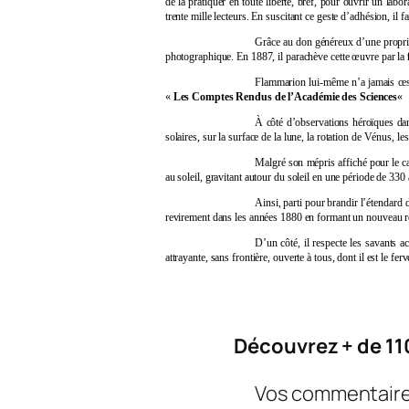
de la pratiquer en toute liberté, bref, pour ouvrir un lab
trente mille lecteurs. En suscitant ce geste d’adhésion, il
Grâce au don généreux d’une propriét
photographique. En 1887, il parachève cette œuvre par la
Flammarion lui-même n’a jamais cessé
«
Les Comptes Rendus de l’Académie des Sciences
«
À côté d’observations héroïques dans
solaires, sur la surface de la lune, la rotation de Vénus, les 
Malgré son mépris affiché pour le ca
au soleil, gravitant autour du soleil en une période de 3
Ainsi, parti pour brandir l’étendard
revirement dans les années 1880 en formant un nouveau résea
D’un côté, il respecte les savants a
attrayante, sans frontière, ouverte à tous, dont il est le ferv
Découvrez + de 11
Vos commentaires