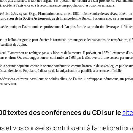
oratoire aux amateurs, il faut de l’argent. Pas question de recourir à l’État-providence, Flammario
 fait accéder à l’existence et à la reconnaissance une population d’astronomes amateurs.
é sise à Juvisy-sur-Orge, Flammarion construit en 1882 l’observatoire de ses rêves, doté d’un éq
fondation de la Société Astronomique de France
dont le Bulletin fusionne avec sa revue mens
 de pratiquer l’astronomie en professionnel. Au plus fort de sa production livresque, il fait des
 un ballon dirigeable pour étudier la formation des nuages et les variations de température, il fa
satellites de Jupiter.
lcul, Flammarion ne rechigne pas aux labeurs de la mesure. Il prévoit, en 1879, l’existence d’une
30 ans environ. Or, cette suggestion est confirmée en 1893 par la découverte d’une comète par un c
 de la science populaire contre la science académique, comme beaucoup de ses collègues publicis
u de science Populaire, à distance de la vulgarisation et parallèle à la science officielle.
cadémiciens et trouve parmi eux de solides alliés, de l’autre, il présuppose néanmoins, un partag
ent serviteur.
00 textes des conférences du CDI sur le
sit
 et vos conseils contribuent à l’amélioration 