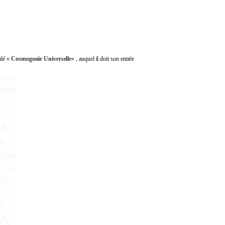
ulé «
Cosmogonie Universelle
« , auquel il doit son entrée