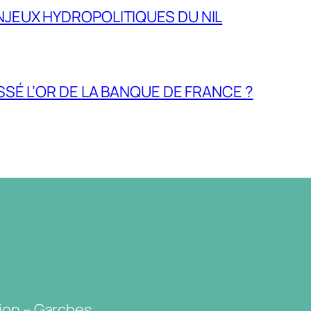
NJEUX HYDROPOLITIQUES DU NIL
ASSÉ L’OR DE LA BANQUE DE FRANCE ?
ion – Garches