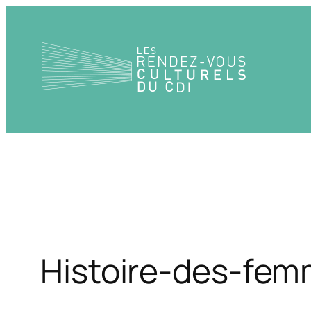
Aller
au
contenu
Histoire-des-fem