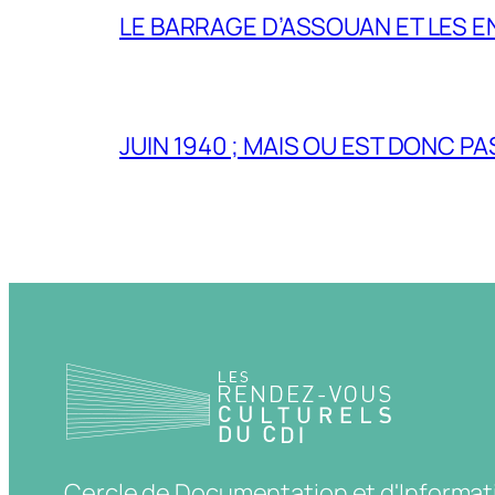
LE BARRAGE D’ASSOUAN ET LES E
JUIN 1940 ; MAIS OU EST DONC P
Cercle de Documentation et d'Informat