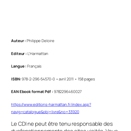
Auteur :
Philippe Deloire
Editeur :
L’Harmattan
Langue :
Français
ISBN:
978-2-296-54570-0 • avril 2011 • 158 pages
EAN Ebook format Pdf :
9782296460027
https://www.editions-harmattan.fr/index.asp?
navig=catalogue&obj=livre&no=33920
Le CDI ne peut être tenu responsable des