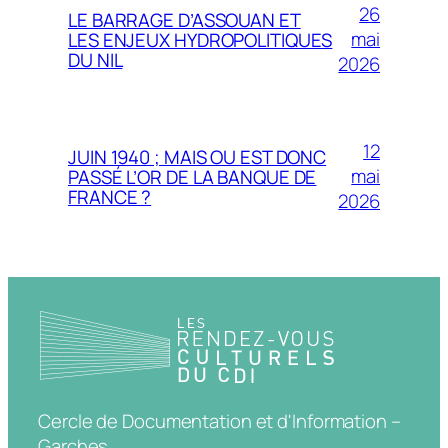
26
LE BARRAGE D’ASSOUAN ET
mai
LES ENJEUX HYDROPOLITIQUES
DU NIL
2026
12
JUIN 1940 ; MAIS OU EST DONC
mai
PASSÉ L’OR DE LA BANQUE DE
FRANCE ?
2026
Cercle de Documentation et d'Information –
Garches