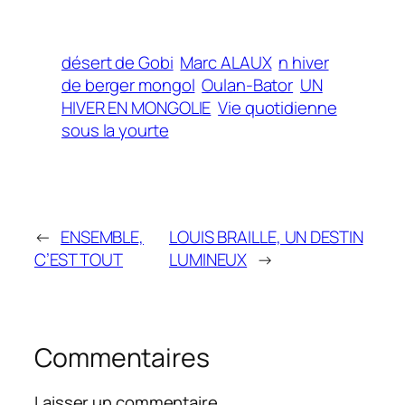
désert de Gobi
Marc ALAUX
n hiver
de berger mongol
Oulan-Bator
UN
HIVER EN MONGOLIE
Vie quotidienne
sous la yourte
←
ENSEMBLE,
LOUIS BRAILLE, UN DESTIN
C’EST TOUT
LUMINEUX
→
Commentaires
Laisser un commentaire