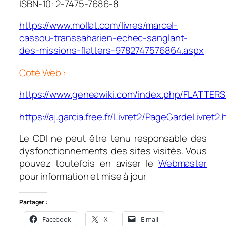
ISBN-10: 2-7475-7686-8
https://www.mollat.com/livres/marcel-
cassou-transsaharien-echec-sanglant-
des-missions-flatters-9782747576864.aspx
Coté Web :
https://www.geneawiki.com/index.php/FLATTERS
https://aj.garcia.free.fr/Livret2/PageGardeLivret2
Le CDI ne peut être tenu responsable des
dysfonctionnements des sites visités. Vous
pouvez toutefois en aviser le
Webmaster
pour information et mise à jour
Partager :
Facebook
X
E-mail