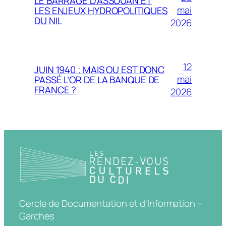
LE BARRAGE D’ASSOUAN ET
mai
LES ENJEUX HYDROPOLITIQUES
DU NIL
2026
12
JUIN 1940 ; MAIS OU EST DONC
mai
PASSÉ L’OR DE LA BANQUE DE
FRANCE ?
2026
Cercle de Documentation et d'Information –
Garches