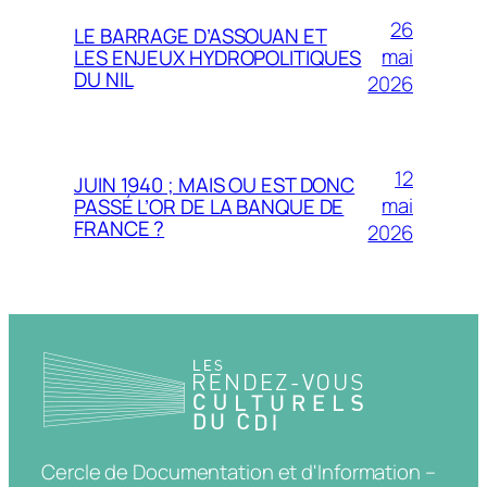
26
LE BARRAGE D’ASSOUAN ET
mai
LES ENJEUX HYDROPOLITIQUES
DU NIL
2026
12
JUIN 1940 ; MAIS OU EST DONC
mai
PASSÉ L’OR DE LA BANQUE DE
FRANCE ?
2026
Cercle de Documentation et d'Information –