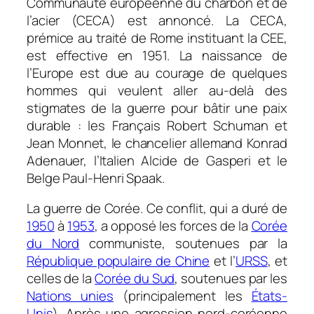
Communauté européenne du charbon et de
l’acier (CECA) est annoncé. La CECA,
prémice au traité de Rome instituant la CEE,
est effective en 1951. La naissance de
l’Europe est due au courage de quelques
hommes qui veulent aller au-delà des
stigmates de la guerre pour bâtir une paix
durable : les Français Robert Schuman et
Jean Monnet, le chancelier allemand Konrad
Adenauer, l’Italien Alcide de Gasperi et le
Belge Paul-Henri Spaak.
La guerre de Corée. Ce conflit, qui a duré de
1950
à
1953
, a opposé les forces de la
Corée
du Nord
communiste, soutenues par la
République populaire de Chine
et l’
URSS
, et
celles de la
Corée du Sud
, soutenues par les
Nations unies
(principalement les
États-
Unis
). Après une agression nord-coréenne