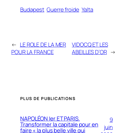
Budapest
Guerre froide
Yalta
←
LE ROLE DE LA MER
VIDOCQ ET LES
POUR LA FRANCE
ABEILLES D’OR
→
PLUS DE PUBLICATIONS
NAPOLÉON Ier ET PARIS.
9
Transformer la capitale pour en
juin
faire « la plus belle ville qui