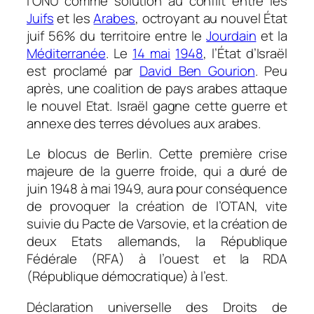
l’ONU comme solution au conflit entre les
Juifs
et les
Arabes
, octroyant au nouvel État
juif 56% du territoire entre le
Jourdain
et la
Méditerranée
. Le
14 mai
1948
, l’État d’Israël
est proclamé par
David Ben Gourion
. Peu
après, une coalition de pays arabes attaque
le nouvel Etat. Israël gagne cette guerre et
annexe des terres dévolues aux arabes.
Le blocus de Berlin. Cette première crise
majeure de la guerre froide, qui a duré de
juin 1948 à mai 1949, aura pour conséquence
de provoquer la création de l’OTAN, vite
suivie du Pacte de Varsovie, et la création de
deux Etats allemands, la République
Fédérale (RFA) à l’ouest et la RDA
(République démocratique) à l’est.
Déclaration universelle des Droits de