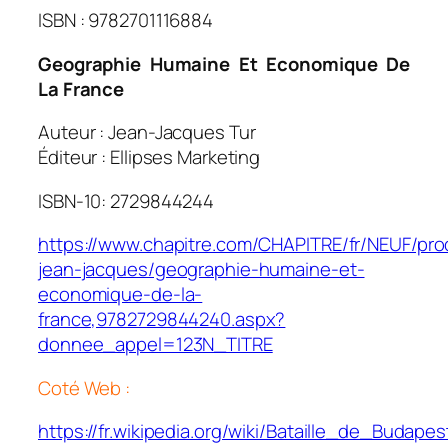
ISBN : 9782701116884
Geographie Humaine Et Economique De
La France
Auteur : Jean-Jacques Tur
Éditeur : Ellipses Marketing
ISBN-10: 2729844244
https://www.chapitre.com/CHAPITRE/fr/NEUF/pro
jean-jacques/geographie-humaine-et-
economique-de-la-
france,9782729844240.aspx?
donnee_appel=123N_TITRE
Coté Web :
https://fr.wikipedia.org/wiki/Bataille_de_Budapes