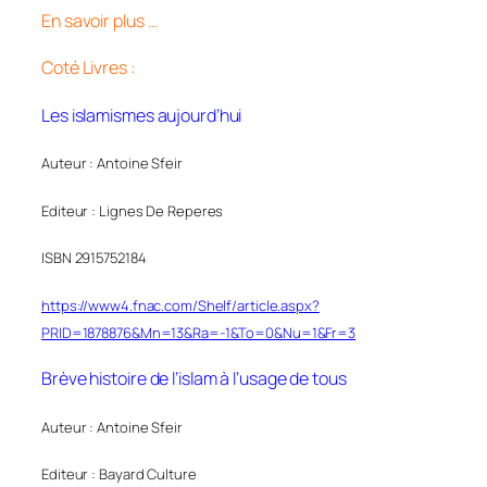
En savoir plus …
Coté Livres :
Les islamismes aujourd’hui
Auteur : Antoine Sfeir
Editeur : Lignes De Reperes
ISBN 2915752184
https://www4.fnac.com/Shelf/article.aspx?
PRID=1878876&Mn=13&Ra=-1&To=0&Nu=1&Fr=3
Brève histoire de l’islam à l’usage de tous
Auteur : Antoine Sfeir
Editeur : Bayard Culture