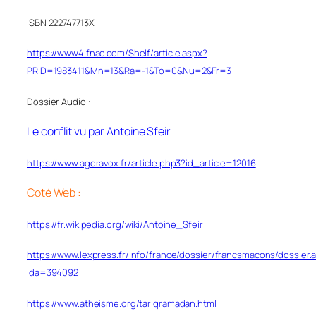
ISBN 222747713X
https://www4.fnac.com/Shelf/article.aspx?
PRID=1983411&Mn=13&Ra=-1&To=0&Nu=2&Fr=3
Dossier Audio :
Le conflit vu par Antoine Sfeir
https://www.agoravox.fr/article.php3?id_article=12016
Coté Web :
https://fr.wikipedia.org/wiki/Antoine_Sfeir
https://www.lexpress.fr/info/france/dossier/francsmacons/dossier.
ida=394092
https://www.atheisme.org/tariqramadan.html