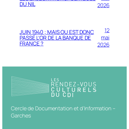
DU NIL
2026
12
JUIN 1940 ; MAIS OU EST DONC
mai
PASSÉ L’OR DE LA BANQUE DE
FRANCE ?
2026
Cercle de Documentation et d'Information –
Garches