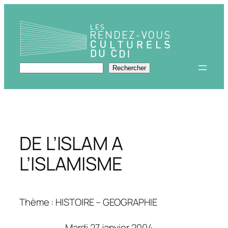
Aller
au
contenu
Rechercher
Rechercher
DE L’ISLAM A
L’ISLAMISME
Thème : HISTOIRE – GEOGRAPHIE
Mardi 27 janvier 2004