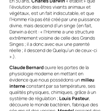
En 30 ans,
Charles Darwin
« établit » que
l’évolution des êtres vivants animaux et
végétaux, est un fait indiscutable, et que
l’Homme n’a pas été créé par une puissance
divine, mais descend d’un singe (
en fait,
Darwin a écrit : « l’Homme a une structure
extrêmement voisine de celle des Grands
Singes ; il a donc avec eux une parenté
réelle ; il descend de Quelqu’un de ceux-ci
».
).
Claude Bernard
ouvre les portes de la
physiologie moderne en mettant en
évidence que nous possédons un
milieu
interne
constant par sa température, ses
qualités physiques, chimiques, grâce à un
système de régulation ;
Louis Pasteur
,
découvre le monde bactérien, fabrique des
sérums et des vaccins,
Mendel
croisant des