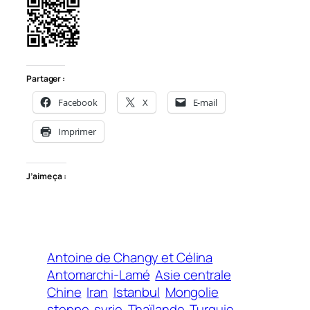
Partager :
Facebook
X
E-mail
Imprimer
J’aime ça :
Antoine de Changy et Célina
Antomarchi-Lamé
Asie centrale
Chine
Iran
Istanbul
Mongolie
steppe
syrie
Thaïlande
Turquie