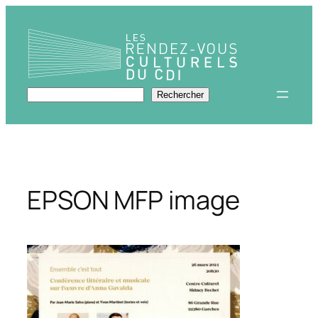
Aller
au
contenu
Rechercher
Rechercher
EPSON MFP image