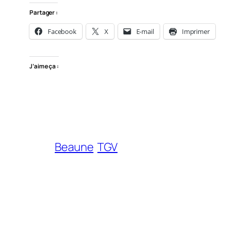
Partager :
Facebook
X
E-mail
Imprimer
J’aime ça :
Beaune
TGV