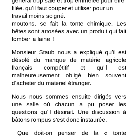
général trop sale et trop emmêlée pour être
filée. qu’il faut couper et utiliser pour un
En Australie, où il y a beaucoup de
travail moins soigné.
moutons, se fait la tonte chimique. Les
bêtes sont arrosées avec un produit qui fait
tomber la laine !
Monsieur Staub nous a expliqué qu’il est
désolé du manque de matériel agricole
français compétitif et qu’il est
malheureusement obligé bien souvent
d’acheter du matériel étranger.
Nous nous sommes ensuite dirigés vers
une salle où chacun a pu poser les
questions qu’il désirait. Une discussion à
bâtons rompus s’est donc instaurée.
Que doit-on penser de la « tonte