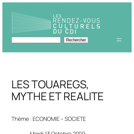
Aller
au
contenu
Rechercher
Rechercher
LES TOUAREGS,
MYTHE ET REALITE
Thème : ECONOMIE – SOCIETE
Mardi 13 Octobre 2009